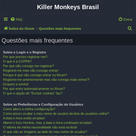
Killer Monkeys Brasil
FAQ
Entrar
P
Índice do fórum
Questões mais frequentes
e
Questões mais frequentes
s
q
Sobre o Login e o Registro
Por que preciso registrar-me?
u
O que é a COPPA?
i
Por que não consigo me registrar?
Registrei-me mas não consigo entrar!
s
Porque é que não consigo entrar no fórum?
a
Registrei-me anteriormente mas não consigo mais entrar?!
Esqueci a senha!
r
Por que entro automaticamente no fórum?
O que a opção de “Excluir cookies” faz?
Sobre as Preferências e Configuração de Usuários
Como altero a minha configuração?
Como posso ocultar o meu nome de usuário da lista de usuários online?
A data e hora estão erradas!
Alterei o fuso Horário, mas a data e hora continuam erradas!
O idioma da minha nacionalidade não está na lista!
O que são as imagens ao lado do meu nome de usuário?