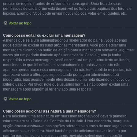
precise se registrar antes de enviar uma mensagem. Uma lista de suas
permissões de cada fórum está disponível no fundo das páginas dos fóruns e
tópicos. Exemplo: Você pode enviar novos tópicos, votar em enquetes, etc.
Voltar ao topo
Como posso editar ou excluir uma mensagem?
A menos que seja um administrador ou moderador do painel, você apenas
pode editar ou excluir as suas próprias mensagens. Você pode editar uma
mensagem clicando no botão de edição para a mensagem relevante, algumas
vezes por um período limitado após ser enviada. Caso alguém já tenha
respondido a essa mensagem, você encontrará um pequeno texto ao fundo,
mencionando que foi editada e eventualmente quantas vezes. Isto não
aparece apenas caso essa mensagem ainda não tenha obtido respostas; não
aparecerá caso a alteração seja efetuada por algum administrador ou
moderador, mas possivelmente eles deixarão uma nota dizendo o motivo ou
critério usado. Por favor, note que usuários normais não podem excluir uma
mensagem após alguém já ter enviado uma resposta.
Voltar ao topo
Como posso adicionar assinatura a uma mensagem?
Para adicionar uma assinatura em suas mensagens, você deverá primeiro
criar uma em seu Painel de Controle do Usuário. Uma vez criada, marque a
opção
Anexar assinatura
nas opções referentes ao envio de mensagens para
adicionar sua assinatura. Você também pode adicionar sua assinatura por
padrão para todas as suas mensagens enviadas selecionando a opção