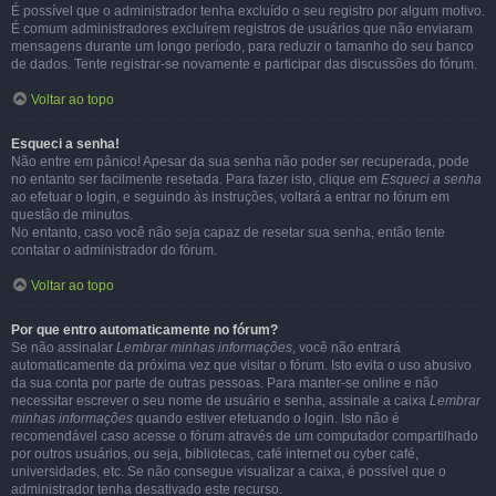
É possível que o administrador tenha excluído o seu registro por algum motivo.
É comum administradores excluírem registros de usuários que não enviaram
mensagens durante um longo período, para reduzir o tamanho do seu banco
de dados. Tente registrar-se novamente e participar das discussões do fórum.
Voltar ao topo
Esqueci a senha!
Não entre em pânico! Apesar da sua senha não poder ser recuperada, pode
no entanto ser facilmente resetada. Para fazer isto, clique em
Esqueci a senha
ao efetuar o login, e seguindo às instruções, voltará a entrar no fórum em
questão de minutos.
No entanto, caso você não seja capaz de resetar sua senha, então tente
contatar o administrador do fórum.
Voltar ao topo
Por que entro automaticamente no fórum?
Se não assinalar
Lembrar minhas informações
, você não entrará
automaticamente da próxima vez que visitar o fórum. Isto evita o uso abusivo
da sua conta por parte de outras pessoas. Para manter-se online e não
necessitar escrever o seu nome de usuário e senha, assinale a caixa
Lembrar
minhas informações
quando estiver efetuando o login. Isto não é
recomendável caso acesse o fórum através de um computador compartilhado
por outros usuários, ou seja, bibliotecas, café internet ou cyber café,
universidades, etc. Se não consegue visualizar a caixa, é possível que o
administrador tenha desativado este recurso.