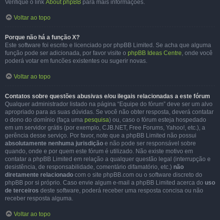
Verifique o link
About phpBB
para mais informações.
Voltar ao topo
Porque não há a função X?
Este software foi escrito e licenciado por phpBB Limited. Se acha que alguma
função pode ser adicionada, por favor visite o
phpBB Ideas Centre
, onde você
poderá votar em funcões existentes ou sugerir novas.
Voltar ao topo
Contatos sobre questões abusivas e/ou ilegais relacionadas a este fórum
Qualquer administrador listado na página “Equipe do fórum” deve ser um alvo
apropriado para as suas dúvidas. Se você não obter resposta, deverá contatar
o dono do domínio (faça uma
pesquisa
) ou, caso o fórum esteja hospedado
em um servidor grátis (por exemplo, CJB.NET, Free Forums, Yahoo!, etc.), a
gerência desse serviço. Por favor, note que a phpBB Limited não possui
absolutamente nenhuma jurisdição
e não pode ser responsável sobre
quando, onde e por quem este fórum é utilizado. Não existe motivo em
contatar a phpBB Limited em relação a qualquer questão legal (interrupção e
desistência, de responsabilidade, comentário difamatório, etc.)
não
diretamente relacionado
com o site phpBB.com ou o software discreto do
phpBB por si próprio. Caso envie algum e-mail a phpBB Limited acerca do
uso
de terceiros
deste software, poderá receber uma resposta concisa ou não
receber resposta alguma.
Voltar ao topo