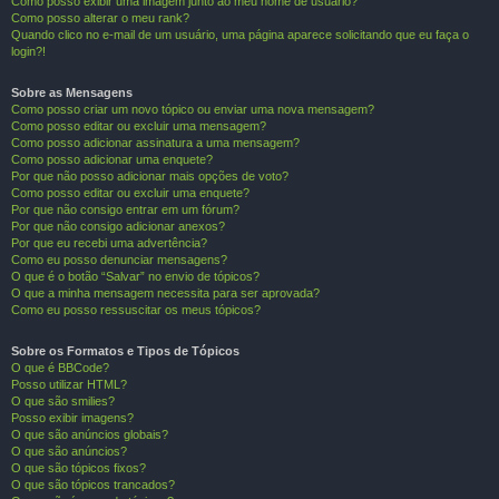
Como posso exibir uma imagem junto ao meu nome de usuário?
Como posso alterar o meu rank?
Quando clico no e-mail de um usuário, uma página aparece solicitando que eu faça o
login?!
Sobre as Mensagens
Como posso criar um novo tópico ou enviar uma nova mensagem?
Como posso editar ou excluir uma mensagem?
Como posso adicionar assinatura a uma mensagem?
Como posso adicionar uma enquete?
Por que não posso adicionar mais opções de voto?
Como posso editar ou excluir uma enquete?
Por que não consigo entrar em um fórum?
Por que não consigo adicionar anexos?
Por que eu recebi uma advertência?
Como eu posso denunciar mensagens?
O que é o botão “Salvar” no envio de tópicos?
O que a minha mensagem necessita para ser aprovada?
Como eu posso ressuscitar os meus tópicos?
Sobre os Formatos e Tipos de Tópicos
O que é BBCode?
Posso utilizar HTML?
O que são smilies?
Posso exibir imagens?
O que são anúncios globais?
O que são anúncios?
O que são tópicos fixos?
O que são tópicos trancados?