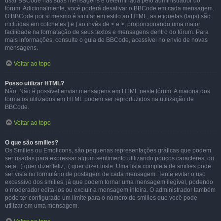
usar BBCode nas suas mensagens é determinada pelo administrador do
fórum. Adicionalmente, você poderá desativar o BBCode em cada mensagem.
O BBCode por si mesmo é similar em estilo ao HTML, as etiquetas (tags) são
incluídas em colchetes [ e ] ao invés de < e >, proporcionando uma maior
facilidade na formatação de seus textos e mensagens dentro do fórum. Para
mais informações, consulte o guia de BBCode, acessível no envio de novas
mensagens.
Voltar ao topo
Posso utilizar HTML?
Não. Não é possível enviar mensagens em HTML neste fórum. A maioria dos
formatos utilizados em HTML podem ser reproduzidos na utilização de
BBCode.
Voltar ao topo
O que são smilies?
Os Smilies ou Emoticons, são pequenas representações gráficas que podem
ser usadas para expressar algum sentimento utilizando poucos caracteres, ou
seja, :) quer dizer feliz, :( quer dizer triste. Uma lista completa de smilies pode
ser vista no formulário de postagem de cada mensagem. Tente evitar o uso
excessivo dos smilies, já que podem tornar uma mensagem ilegível, podendo
o moderador edita-los ou excluir a mensagem inteira. O administrador também
pode ter configurado um limite para o número de smilies que você pode
utilizar em uma mensagem.