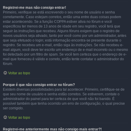
Registrei-me mas não consigo entrar!
Primeiro, verifique se está escrevendo o seu nome de usuário e senha
corretamente. Caso estejam corretos, então uma entre duas coisas podem
estar acontecendo. Se a função COPPA estiver ativa no fórum e você
especificou ter menos de 13 anos de idade em seu registro, você terá que
seguir às instruções que recebeu. Alguns fóruns exigem que o registro de
novos usuários seja ativado, tanto por você como por um administrador, antes
que seja efetuado o login; está informação encontra-se presente durante o
registro. Se recebeu um e-mail, então siga às instruções. Se não recebeu e-
mail algum, você deve ter escrito um endereço de e-mail incorreto ou o mesmo
foi detectado por um filtro de spam. Se você tem certeza que o endereço de e-
mail que forneceu é válido e correto, então tente contatar o administrador do
fórum.
Voltar ao topo
Porque é que não consigo entrar no fórum?
Existem diversas possibilidades para tal acontecer. Primeiro, certifique-se de
que seu nome de usuário e senha estão corretos. Se estiverem, contate o
administrador do painel para ter certeza de que você não foi banido. É
possível também que tenha ocorrido um erro de configuração, o qual precise
ser corrigido.
Voltar ao topo
Registrei-me anteriormente mas não consigo mais entrar?!