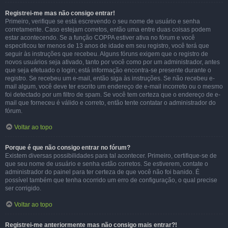
Registrei-me mas não consigo entrar!
Primeiro, verifique se está escrevendo o seu nome de usuário e senha
corretamente. Caso estejam corretos, então uma entre duas coisas podem
estar acontecendo. Se a função COPPA estiver ativa no fórum e você
especificou ter menos de 13 anos de idade em seu registro, você terá que
seguir às instruções que recebeu. Alguns fóruns exigem que o registro de
novos usuários seja ativado, tanto por você como por um administrador, antes
que seja efetuado o login; está informação encontra-se presente durante o
registro. Se recebeu um e-mail, então siga às instruções. Se não recebeu e-
mail algum, você deve ter escrito um endereço de e-mail incorreto ou o mesmo
foi detectado por um filtro de spam. Se você tem certeza que o endereço de e-
mail que forneceu é válido e correto, então tente contatar o administrador do
fórum.
Voltar ao topo
Porque é que não consigo entrar no fórum?
Existem diversas possibilidades para tal acontecer. Primeiro, certifique-se de
que seu nome de usuário e senha estão corretos. Se estiverem, contate o
administrador do painel para ter certeza de que você não foi banido. É
possível também que tenha ocorrido um erro de configuração, o qual precise
ser corrigido.
Voltar ao topo
Registrei-me anteriormente mas não consigo mais entrar?!