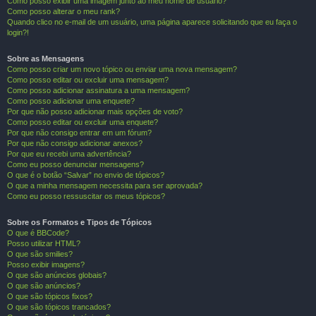
Como posso exibir uma imagem junto ao meu nome de usuário?
Como posso alterar o meu rank?
Quando clico no e-mail de um usuário, uma página aparece solicitando que eu faça o
login?!
Sobre as Mensagens
Como posso criar um novo tópico ou enviar uma nova mensagem?
Como posso editar ou excluir uma mensagem?
Como posso adicionar assinatura a uma mensagem?
Como posso adicionar uma enquete?
Por que não posso adicionar mais opções de voto?
Como posso editar ou excluir uma enquete?
Por que não consigo entrar em um fórum?
Por que não consigo adicionar anexos?
Por que eu recebi uma advertência?
Como eu posso denunciar mensagens?
O que é o botão “Salvar” no envio de tópicos?
O que a minha mensagem necessita para ser aprovada?
Como eu posso ressuscitar os meus tópicos?
Sobre os Formatos e Tipos de Tópicos
O que é BBCode?
Posso utilizar HTML?
O que são smilies?
Posso exibir imagens?
O que são anúncios globais?
O que são anúncios?
O que são tópicos fixos?
O que são tópicos trancados?