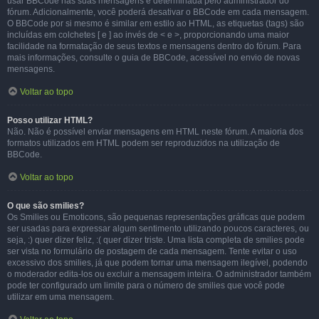
usar BBCode nas suas mensagens é determinada pelo administrador do
fórum. Adicionalmente, você poderá desativar o BBCode em cada mensagem.
O BBCode por si mesmo é similar em estilo ao HTML, as etiquetas (tags) são
incluídas em colchetes [ e ] ao invés de < e >, proporcionando uma maior
facilidade na formatação de seus textos e mensagens dentro do fórum. Para
mais informações, consulte o guia de BBCode, acessível no envio de novas
mensagens.
Voltar ao topo
Posso utilizar HTML?
Não. Não é possível enviar mensagens em HTML neste fórum. A maioria dos
formatos utilizados em HTML podem ser reproduzidos na utilização de
BBCode.
Voltar ao topo
O que são smilies?
Os Smilies ou Emoticons, são pequenas representações gráficas que podem
ser usadas para expressar algum sentimento utilizando poucos caracteres, ou
seja, :) quer dizer feliz, :( quer dizer triste. Uma lista completa de smilies pode
ser vista no formulário de postagem de cada mensagem. Tente evitar o uso
excessivo dos smilies, já que podem tornar uma mensagem ilegível, podendo
o moderador edita-los ou excluir a mensagem inteira. O administrador também
pode ter configurado um limite para o número de smilies que você pode
utilizar em uma mensagem.