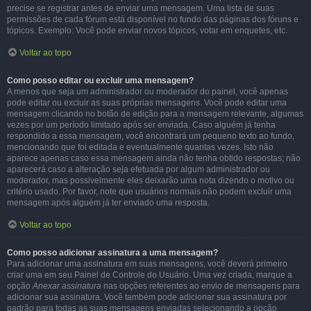
precise se registrar antes de enviar uma mensagem. Uma lista de suas
permissões de cada fórum está disponível no fundo das páginas dos fóruns e
tópicos. Exemplo: Você pode enviar novos tópicos, votar em enquetes, etc.
Voltar ao topo
Como posso editar ou excluir uma mensagem?
A menos que seja um administrador ou moderador do painel, você apenas
pode editar ou excluir as suas próprias mensagens. Você pode editar uma
mensagem clicando no botão de edição para a mensagem relevante, algumas
vezes por um período limitado após ser enviada. Caso alguém já tenha
respondido a essa mensagem, você encontrará um pequeno texto ao fundo,
mencionando que foi editada e eventualmente quantas vezes. Isto não
aparece apenas caso essa mensagem ainda não tenha obtido respostas; não
aparecerá caso a alteração seja efetuada por algum administrador ou
moderador, mas possivelmente eles deixarão uma nota dizendo o motivo ou
critério usado. Por favor, note que usuários normais não podem excluir uma
mensagem após alguém já ter enviado uma resposta.
Voltar ao topo
Como posso adicionar assinatura a uma mensagem?
Para adicionar uma assinatura em suas mensagens, você deverá primeiro
criar uma em seu Painel de Controle do Usuário. Uma vez criada, marque a
opção
Anexar assinatura
nas opções referentes ao envio de mensagens para
adicionar sua assinatura. Você também pode adicionar sua assinatura por
padrão para todas as suas mensagens enviadas selecionando a opção