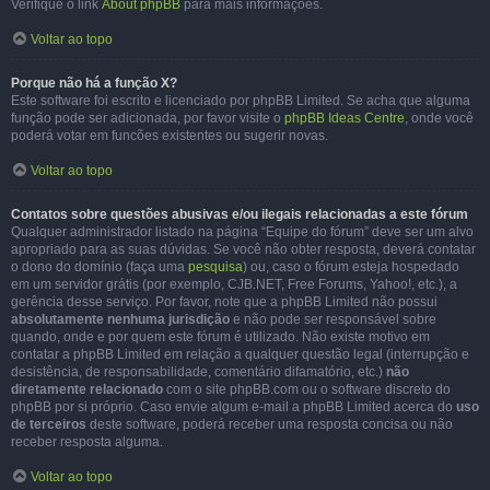
Verifique o link
About phpBB
para mais informações.
Voltar ao topo
Porque não há a função X?
Este software foi escrito e licenciado por phpBB Limited. Se acha que alguma
função pode ser adicionada, por favor visite o
phpBB Ideas Centre
, onde você
poderá votar em funcões existentes ou sugerir novas.
Voltar ao topo
Contatos sobre questões abusivas e/ou ilegais relacionadas a este fórum
Qualquer administrador listado na página “Equipe do fórum” deve ser um alvo
apropriado para as suas dúvidas. Se você não obter resposta, deverá contatar
o dono do domínio (faça uma
pesquisa
) ou, caso o fórum esteja hospedado
em um servidor grátis (por exemplo, CJB.NET, Free Forums, Yahoo!, etc.), a
gerência desse serviço. Por favor, note que a phpBB Limited não possui
absolutamente nenhuma jurisdição
e não pode ser responsável sobre
quando, onde e por quem este fórum é utilizado. Não existe motivo em
contatar a phpBB Limited em relação a qualquer questão legal (interrupção e
desistência, de responsabilidade, comentário difamatório, etc.)
não
diretamente relacionado
com o site phpBB.com ou o software discreto do
phpBB por si próprio. Caso envie algum e-mail a phpBB Limited acerca do
uso
de terceiros
deste software, poderá receber uma resposta concisa ou não
receber resposta alguma.
Voltar ao topo