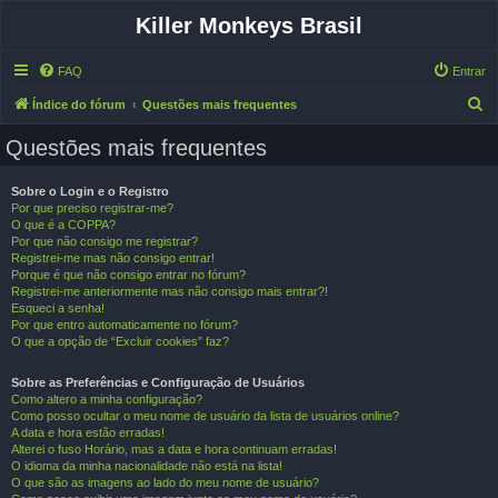
Killer Monkeys Brasil
FAQ
Entrar
P
Índice do fórum
Questões mais frequentes
e
Questões mais frequentes
s
q
Sobre o Login e o Registro
Por que preciso registrar-me?
u
O que é a COPPA?
i
Por que não consigo me registrar?
Registrei-me mas não consigo entrar!
s
Porque é que não consigo entrar no fórum?
a
Registrei-me anteriormente mas não consigo mais entrar?!
Esqueci a senha!
r
Por que entro automaticamente no fórum?
O que a opção de “Excluir cookies” faz?
Sobre as Preferências e Configuração de Usuários
Como altero a minha configuração?
Como posso ocultar o meu nome de usuário da lista de usuários online?
A data e hora estão erradas!
Alterei o fuso Horário, mas a data e hora continuam erradas!
O idioma da minha nacionalidade não está na lista!
O que são as imagens ao lado do meu nome de usuário?