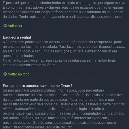
É possível que o administrador tenha excluído o seu registro por algum motivo.
É comum administradores excluírem registros de usuários que não enviaram
mensagens durante um longo período, para reduzir o tamanho do seu banco
de dados. Tente registrar-se novamente e participar das discussões do fórum.
Voltar ao topo
Esqueci a senha!
Não entre em pânico! Apesar da sua senha não poder ser recuperada, pode
no entanto ser facilmente resetada. Para fazer isto, clique em
Esqueci a senha
ao efetuar o login, e seguindo às instruções, voltará a entrar no fórum em
questão de minutos.
No entanto, caso você não seja capaz de resetar sua senha, então tente
contatar o administrador do fórum.
Voltar ao topo
Por que entro automaticamente no fórum?
Se não assinalar
Lembrar minhas informações
, você não entrará
automaticamente da próxima vez que visitar o fórum. Isto evita o uso abusivo
da sua conta por parte de outras pessoas. Para manter-se online e não
necessitar escrever o seu nome de usuário e senha, assinale a caixa
Lembrar
minhas informações
quando estiver efetuando o login. Isto não é
recomendável caso acesse o fórum através de um computador compartilhado
por outros usuários, ou seja, bibliotecas, café internet ou cyber café,
universidades, etc. Se não consegue visualizar a caixa, é possível que o
administrador tenha desativado este recurso.