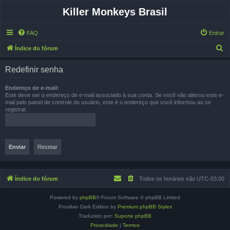
Killer Monkeys Brasil
FAQ
Entrar
P
Índice do fórum
e
Redefinir senha
s
q
Endereço de e-mail:
Este deve ser o endereço de e-mail associado à sua conta. Se você não alterou este e-
u
mail pelo painel de controle do usuário, este é o endereço que você informou ao se
registrar.
i
s
a
r
Índice do fórum
Todos os horários são
UTC-03:00
Powered by
phpBB
® Forum Software © phpBB Limited
Prosilver Dark Edition by
Premium phpBB Styles
Traduzido por:
Suporte phpBB
Privacidade
|
Termos