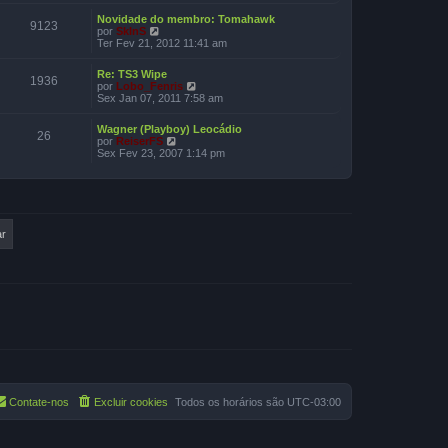
s
ú
a
Novidade do membro: Tomahawk
l
9123
g
V
por
SkInS
t
e
e
Ter Fev 21, 2012 11:41 am
i
m
r
m
ú
a
Re: TS3 Wipe
l
1936
m
V
por
Lobo_Fenris
t
e
e
Sex Jan 07, 2011 7:58 am
i
n
r
m
s
ú
a
Wagner (Playboy) Leocádio
a
l
26
m
V
por
ReiserFS
g
t
e
e
Sex Fev 23, 2007 1:14 pm
e
i
n
r
m
m
s
ú
a
a
l
m
g
t
e
e
i
n
m
m
s
a
a
m
g
e
e
n
m
s
a
g
e
m
Contate-nos
Excluir cookies
Todos os horários são
UTC-03:00