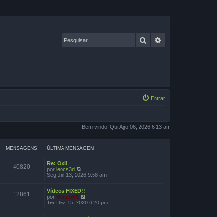
Pesquisar
Pesquisa avançad
Entrar
Bem-vindo: Qui Ago 06, 2026 6:13 am
MENSAGENS
ÚLTIMA MENSAGEM
Re: Oxi!
40820
V
por
leocs3d
e
Seg Jul 13, 2026 9:58 am
r
ú
Vídeos FIXED!!
l
12861
V
por
ReiserFS
t
e
Ter Dez 15, 2020 6:20 pm
i
r
m
ú
a