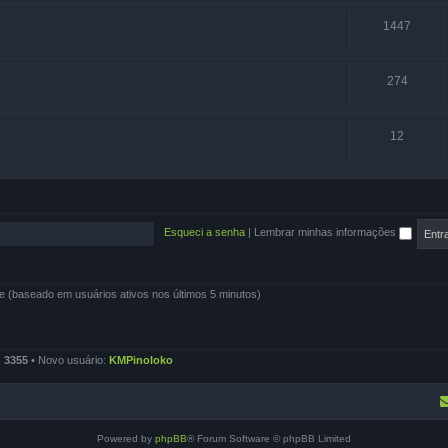
1447
274
12
Esqueci a senha
|
Lembrar minhas informações
tante (baseado em usuários ativos nos últimos 5 minutos)
s
3355
• Novo usuário:
KMPinoloko
Powered by
phpBB
® Forum Software © phpBB Limited