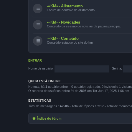
-=KM=- Alistamento
Forum de controle de alistamento.
-=KM=- Novidades
Conteúdo da sessão de noticias da pagina principal.
-=KM=- Conteúdo
Conteúdo estatico do site do km
ENTRAR
Nome de usuário:
Senha:
QUEM ESTÁ ONLINE
No total, há
1
usuário online :: 0 usuário registrado, 0 invisivel e 1 visi
O recorde de usuários online foi de
2898
em Ter Jun 17, 2025 1:06 pm
ESTATÍSTICAS
Total de mensagens
142506
• Total de tópicos
18917
• Total de membro
Índice do fórum