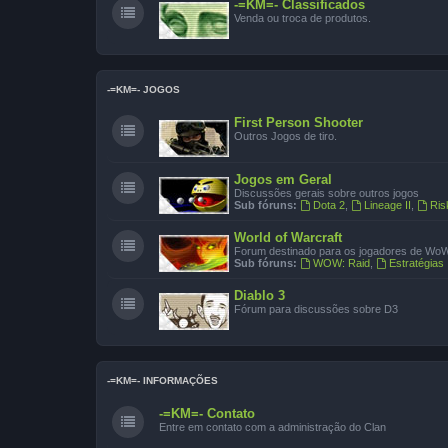
-=KM=- Classificados
Venda ou troca de produtos.
-=KM=- JOGOS
First Person Shooter
Outros Jogos de tiro.
Jogos em Geral
Discussões gerais sobre outros jogos
Sub fóruns:
Dota 2
,
Lineage II
,
Ris
World of Warcraft
Forum destinado para os jogadores de Wo
Sub fóruns:
WOW: Raid
,
Estratégias
Diablo 3
Fórum para discussões sobre D3
-=KM=- INFORMAÇÕES
-=KM=- Contato
Entre em contato com a administração do Clan