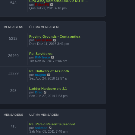
CPU AM2, memórias DDR2 e NOTE…
l
m
543
V
por
ReiserFS
t
e
e
Qua Jul 27, 2011 4:18 pm
i
n
r
m
s
ú
a
a
l
m
g
t
e
e
i
n
MENSAGENS
ÚLTIMA MENSAGEM
m
m
s
a
a
Proving Grounds - Conta antiga
m
g
5212
V
por
Lousy Aim
e
e
e
Dom Dez 11, 2016 3:41 pm
n
m
r
s
ú
a
Re: Servidores!
l
g
26460
V
por
KM-Treco
t
e
e
Ter Nov 07, 2017 6:06 am
i
m
r
m
ú
a
Re: Bullwark of Azzinoth
l
m
12229
V
por
magno
t
e
e
Sex Ago 24, 2018 12:57 am
i
n
r
m
s
ú
a
a
Ladder Hardcore e o 2.1
l
m
293
g
V
por
Drao
t
e
e
e
Sex Jun 27, 2014 1:53 pm
i
n
m
r
m
s
ú
a
a
l
m
g
t
e
e
i
n
MENSAGENS
ÚLTIMA MENSAGEM
m
m
s
a
a
Re: Para o ReiserFS (resolvid…
m
g
713
V
por
snkmad
e
e
e
Sáb Mar 05, 2011 7:48 am
n
m
r