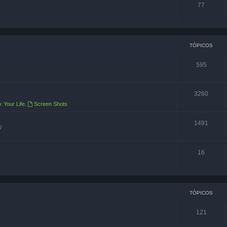
77
TÓPICOS
595
3260
k Your Life
,
Screen Shots
1491
W
16
TÓPICOS
121