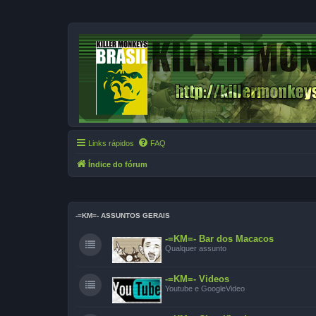
Links rápidos
FAQ
Índice do fórum
-=KM=- ASSUNTOS GERAIS
-=KM=- Bar dos Macacos
Qualquer assunto
-=KM=- Videos
Youtube e GoogleVideo