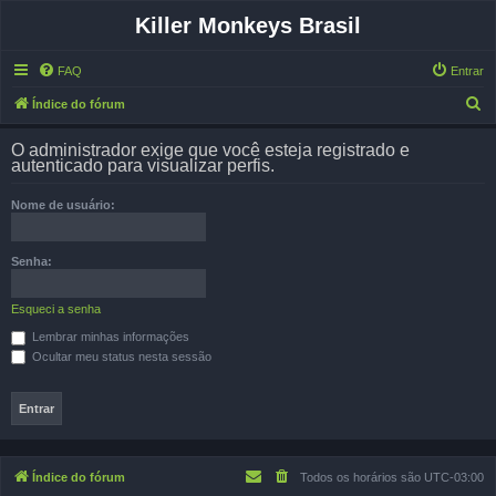
Killer Monkeys Brasil
FAQ
Entrar
P
Índice do fórum
e
O administrador exige que você esteja registrado e
s
autenticado para visualizar perfis.
q
Nome de usuário:
u
i
Senha:
s
a
Esqueci a senha
r
Lembrar minhas informações
Ocultar meu status nesta sessão
Índice do fórum
Todos os horários são
UTC-03:00