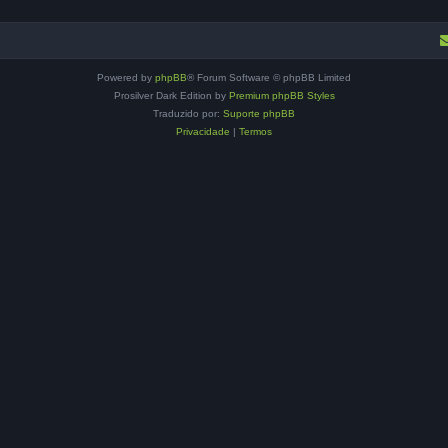
Powered by
phpBB
® Forum Software © phpBB Limited
Prosilver Dark Edition by
Premium phpBB Styles
Traduzido por:
Suporte phpBB
Privacidade
|
Termos