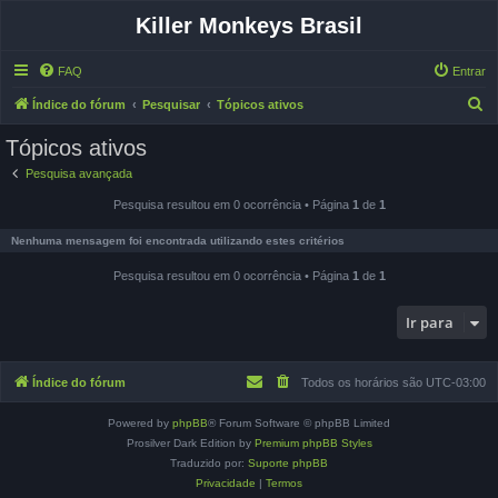
Killer Monkeys Brasil
FAQ
Entrar
P
Índice do fórum
Pesquisar
Tópicos ativos
e
Tópicos ativos
s
Pesquisa avançada
q
Pesquisa resultou em 0 ocorrência • Página
1
de
1
u
i
Nenhuma mensagem foi encontrada utilizando estes critérios
s
Pesquisa resultou em 0 ocorrência • Página
1
de
1
a
r
Ir para
Índice do fórum
Todos os horários são
UTC-03:00
Powered by
phpBB
® Forum Software © phpBB Limited
Prosilver Dark Edition by
Premium phpBB Styles
Traduzido por:
Suporte phpBB
Privacidade
|
Termos