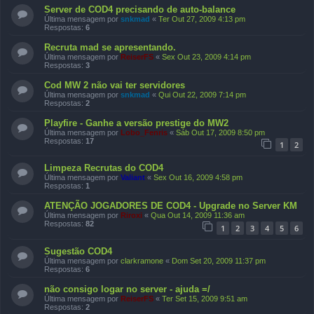
Server de COD4 precisando de auto-balance
Última mensagem por
snkmad
«
Ter Out 27, 2009 4:13 pm
Respostas:
6
Recruta mad se apresentando.
Última mensagem por
ReiserFS
«
Sex Out 23, 2009 4:14 pm
Respostas:
3
Cod MW 2 não vai ter servidores
Última mensagem por
snkmad
«
Qui Out 22, 2009 7:14 pm
Respostas:
2
Playfire - Ganhe a versão prestige do MW2
Última mensagem por
Lobo_Fenris
«
Sáb Out 17, 2009 8:50 pm
Respostas:
17
1
2
Limpeza Recrutas do COD4
Última mensagem por
Valiant
«
Sex Out 16, 2009 4:58 pm
Respostas:
1
ATENÇÃO JOGADORES DE COD4 - Upgrade no Server KM
Última mensagem por
Riroxi
«
Qua Out 14, 2009 11:36 am
Respostas:
82
1
2
3
4
5
6
Sugestão COD4
Última mensagem por
clarkramone
«
Dom Set 20, 2009 11:37 pm
Respostas:
6
não consigo logar no server - ajuda =/
Última mensagem por
ReiserFS
«
Ter Set 15, 2009 9:51 am
Respostas:
2