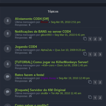
Tópicos
Alistamento COD4 [Off]
Última mensagem por
Riroxi
«
Seg Abr 05, 2010 2:51 pm
Respostas:
6
Notificações de BANS no server COD4
Última mensagem por
gilson993
«
Seg Mar 01, 2010 6:41 pm
Respostas:
40
1
2
3
Jogando COD4
Última mensagem por
AlphaZulu
«
Qua Jun 10, 2009 8:23 pm
Respostas:
31
1
2
3
[TUTORIAL] Como jogar no KillerMonkeys Server!
Última mensagem por
-=KM=-zero
«
Dom Jul 06, 2008 1:45 pm
Respostas:
1
Ratos fazem a festa!
Última mensagem por
Giglio Away
«
Seg Abr 19, 2010 12:49 pm
Respostas:
25
1
2
[Enquete] Servidor do KM Original
Última mensagem por
skellbr
«
Ter Abr 06, 2010 11:40 am
Respostas:
25
1
2
Como salvar o profile?