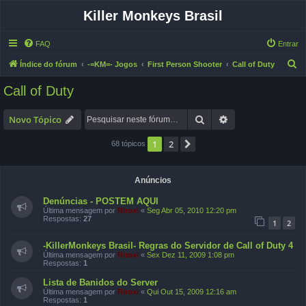
Killer Monkeys Brasil
FAQ
Entrar
P
Índice do fórum
-=KM=- Jogos
First Person Shooter
Call of Duty
e
Call of Duty
s
q
Pesquisar
Pesquisa avançad
Novo Tópico
u
1
2
Próximo
68 tópicos
i
s
a
Anúncios
r
Denúncias - POSTEM AQUI
Última mensagem por
Riroxi
«
Seg Abr 05, 2010 12:20 pm
Respostas:
27
1
2
-KillerMonkeys Brasil- Regras do Servidor de Call of Duty 4
Última mensagem por
Riroxi
«
Sex Dez 11, 2009 1:08 pm
Respostas:
1
Lista de Banidos do Server
Última mensagem por
Riroxi
«
Qui Out 15, 2009 12:16 am
Respostas:
1