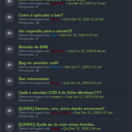
Última mensagem por
ReiserFS
«
Qui Abr 02, 2009 11:13 am
Respostas:
5
Como é aplicado o ban?
Última mensagem por
Riroxi
«
Dom Mar 01, 2009 11:25 am
Respostas:
11
Um sugestão para o server!!!!
Última mensagem por
reef
«
Sáb Fev 28, 2009 2:57 pm
Respostas:
2
Revisão de BAN
Última mensagem por
ReiserFS
«
Seg Fev 16, 2009 8:48 am
Respostas:
1
Bug no servidor cod4
Última mensagem por
Ralfus
«
Sáb Jan 17, 2009 2:21 pm
Respostas:
11
Ban interessante
Última mensagem por
Riroxi
«
Qua Jan 14, 2009 6:24 pm
Cadê o servidor COD 4 do Killer Monkeys???
Última mensagem por
troopers
«
Seg Jan 12, 2009 5:50 pm
Respostas:
7
[AJUDA] Denovo, rsrs, erros dando errooosss!!
Última mensagem por
Lobo_Fenris
«
Qua Dez 31, 2008 9:37 am
Respostas:
2
[AJUDA!] Ajuda ae, to com umas duvidas.
Última mensagem por
Riroxi
«
Qui Dez 25, 2008 2:54 am
Respostas:
3