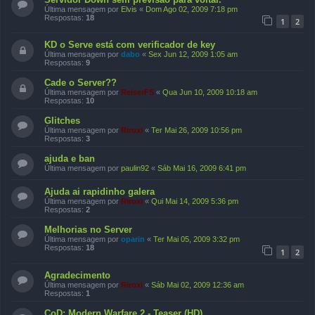
Última mensagem por
Elvis
«
Dom Ago 02, 2009 7:18 pm
Respostas:
18
1
2
KD o Serve está com verificador de key
Última mensagem por
dabo
«
Sex Jun 12, 2009 1:05 am
Respostas:
9
Cade o Server??
Última mensagem por
ReiserFS
«
Qua Jun 10, 2009 10:18 am
Respostas:
10
Glitches
Última mensagem por
Riroxi
«
Ter Mai 26, 2009 10:56 pm
Respostas:
3
ajuda e ban
Última mensagem por
paulin92
«
Sáb Mai 16, 2009 6:41 pm
Ajuda ai rapidinho galera
Última mensagem por
Riroxi
«
Qui Mai 14, 2009 5:36 pm
Respostas:
2
Melhorias no Server
Última mensagem por
oparin
«
Ter Mai 05, 2009 3:32 pm
Respostas:
18
1
2
Agradecimento
Última mensagem por
Riroxi
«
Sáb Mai 02, 2009 12:36 am
Respostas:
1
CoD: Modern Warfare 2 - Teaser (HD)