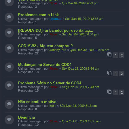
Última mensagem por
Riroxi
«
Qui Mar 04, 2010 4:23 pm
Respostas:
3
Problemas com o Link
Última mensagem por
snkmad
«
Sex Jan 15, 2010 12:35 am
Respostas:
1
[RESOLVIDO]Fui banido, por uso da tag...
Última mensagem por
Riroxi
«
Seg Jan 04, 2010 6:54 pm
Respostas:
5
COD MW2 - Alguém comprou?
Última mensagem por
JonnhyTora
«
Qua Dez 30, 2009 10:55 am
Respostas:
22
1
2
Mudanças no Server de COD4
Última mensagem por
Riroxi
«
Sex Dez 18, 2009 6:54 am
Respostas:
18
1
2
Problema Sério no Server de COD4
Última mensagem por
Riroxi
«
Seg Dez 07, 2009 7:43 pm
Respostas:
15
1
2
Não entendi o motivo.
Última mensagem por
kelm
«
Sáb Nov 28, 2009 3:13 pm
Respostas:
8
Denuncia
Última mensagem por
Riroxi
«
Qua Out 28, 2009 11:30 am
Respostas:
10