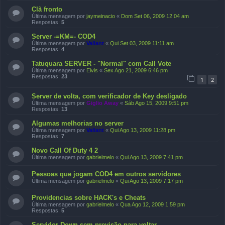
Clã fronto
Última mensagem por
jaymeinacio
«
Dom Set 06, 2009 12:04 am
Respostas:
5
Server -=KM=- COD4
Última mensagem por
Valiant
«
Qui Set 03, 2009 11:11 am
Respostas:
4
Tatuquara SERVER - "Normal" com Call Vote
Última mensagem por
Elvis
«
Sex Ago 21, 2009 6:46 pm
Respostas:
23
1
2
Server de volta, com verificador de Key desligado
Última mensagem por
Giglio Away
«
Sáb Ago 15, 2009 9:51 pm
Respostas:
13
Algumas melhorias no server
Última mensagem por
Valiant
«
Qui Ago 13, 2009 11:28 pm
Respostas:
7
Novo Call Of Duty 4 2
Última mensagem por
gabrielmelo
«
Qui Ago 13, 2009 7:41 pm
Pessoas que jogam COD4 em outros servidores
Última mensagem por
gabrielmelo
«
Qui Ago 13, 2009 7:17 pm
Providencias sobre HACK's e Cheats
Última mensagem por
gabrielmelo
«
Qua Ago 12, 2009 1:59 pm
Respostas:
5
Servidor Down sem previsão para voltar.