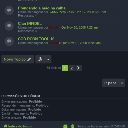
Prendendo a mão na calha
Última mensagem por
-=KM=-zero
«
Sex Dez 12, 2008 6:01 pm
Respostas:
4
Clan INFIDEL
Última mensagem por
Riroxi
«
Qui Nov 20, 2008 7:25 am
Respostas:
3
COD RCON TOOL 10
Última mensagem por
Riroxi
«
Qua Nov 19, 2008 10:03 am
Novo Tópico
1
2
Próximo
68 tópicos
Ir para
PERMISSÕES DO FÓRUM
Enviar mensagens:
Proibido
Responder mensagens:
Proibido
Editar mensagens:
Proibido
Excluir mensagens:
Proibido
Enviar anexos:
Proibido
Índice do fórum
Todos os horários são
UTC-03:00