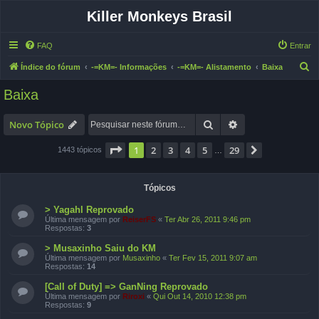
Killer Monkeys Brasil
FAQ
Entrar
P
Índice do fórum
-=KM=- Informações
-=KM=- Alistamento
Baixa
e
Baixa
s
q
Pesquisar
Pesquisa avançad
Novo Tópico
u
Página
1
de
29
1
2
3
4
5
29
Próximo
1443 tópicos
…
i
s
a
Tópicos
r
> Yagahl Reprovado
Última mensagem por
ReiserFS
«
Ter Abr 26, 2011 9:46 pm
Respostas:
3
> Musaxinho Saiu do KM
Última mensagem por
Musaxinho
«
Ter Fev 15, 2011 9:07 am
Respostas:
14
[Call of Duty] => GanNing Reprovado
Última mensagem por
Riroxi
«
Qui Out 14, 2010 12:38 pm
Respostas:
9