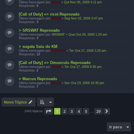
Última mensagem por
SkInS
«
Qui Nov 05, 2009 4:11 pm
Respostas:
5
[Call of Duty] => ricot Reprovado
Última mensagem por
Riroxi
«
Seg Nov 02, 2009 3:47 pm
Respostas:
3
> SRSWAT Reprovado
Última mensagem por
SRSWAT
«
Qua Out 28, 2009 1:20 am
Respostas:
3
> sugata Saiu do KM
Última mensagem por
ReiserFS
«
Ter Out 27, 2009 3:25 pm
Respostas:
12
[Call of Duty] => Omunculo Reprovado
Última mensagem por
Riroxi
«
Ter Out 27, 2009 8:35 am
Respostas:
2
> Marcus Reprovado
Última mensagem por
Riroxi
«
Sex Out 23, 2009 10:35 pm
Respostas:
7
Novo Tópico
Página
1
de
29
1
2
3
4
5
29
Próximo
1443 tópicos
…
Ir para