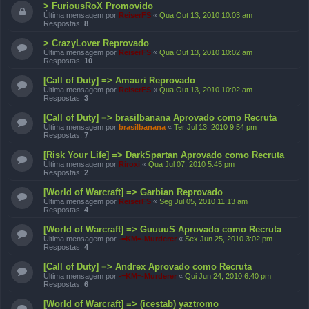
> FuriousRoX Promovido
Última mensagem por
ReiserFS
«
Qua Out 13, 2010 10:03 am
Respostas:
8
> CrazyLover Reprovado
Última mensagem por
ReiserFS
«
Qua Out 13, 2010 10:02 am
Respostas:
10
[Call of Duty] => Amauri Reprovado
Última mensagem por
ReiserFS
«
Qua Out 13, 2010 10:02 am
Respostas:
3
[Call of Duty] => brasilbanana Aprovado como Recruta
Última mensagem por
brasilbanana
«
Ter Jul 13, 2010 9:54 pm
Respostas:
7
[Risk Your Life] => DarkSpartan Aprovado como Recruta
Última mensagem por
Riroxi
«
Qua Jul 07, 2010 5:45 pm
Respostas:
2
[World of Warcraft] => Garbian Reprovado
Última mensagem por
ReiserFS
«
Seg Jul 05, 2010 11:13 am
Respostas:
4
[World of Warcraft] => GuuuuS Aprovado como Recruta
Última mensagem por
-=KM=-Murderer
«
Sex Jun 25, 2010 3:02 pm
Respostas:
4
[Call of Duty] => Andrex Aprovado como Recruta
Última mensagem por
-=KM=-Murderer
«
Qui Jun 24, 2010 6:40 pm
Respostas:
6
[World of Warcraft] => (icestab) yaztromo