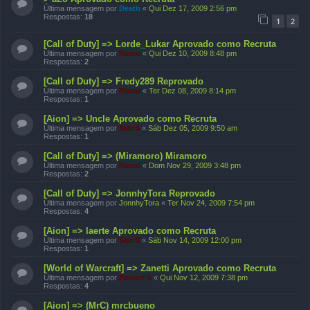
Última mensagem por
Death
«
Qui Dez 17, 2009 2:56 pm
Respostas:
18
1
2
[Call of Duty] => Lorde_Lukar Aprovado como Recruta
Última mensagem por
Riroxi
«
Qui Dez 10, 2009 8:48 pm
Respostas:
2
[Call of Duty] => Fredy289 Reprovado
Última mensagem por
Riroxi
«
Ter Dez 08, 2009 8:14 pm
Respostas:
1
[Aion] => Uncle Aprovado como Recruta
Última mensagem por
SkInS
«
Sáb Dez 05, 2009 9:50 am
Respostas:
1
[Call of Duty] => (Miramoro) Miramoro
Última mensagem por
Riroxi
«
Dom Nov 29, 2009 3:48 pm
Respostas:
2
[Call of Duty] => JonnhyTora Reprovado
Última mensagem por
JonnhyTora
«
Ter Nov 24, 2009 7:54 pm
Respostas:
4
[Aion] => laerte Aprovado como Recruta
Última mensagem por
SkInS
«
Sáb Nov 14, 2009 12:00 pm
Respostas:
1
[World of Warcraft] => Zanetti Aprovado como Recruta
Última mensagem por
ReiserFS
«
Qui Nov 12, 2009 7:38 pm
Respostas:
4
[Aion] => (MrC) mrcbueno