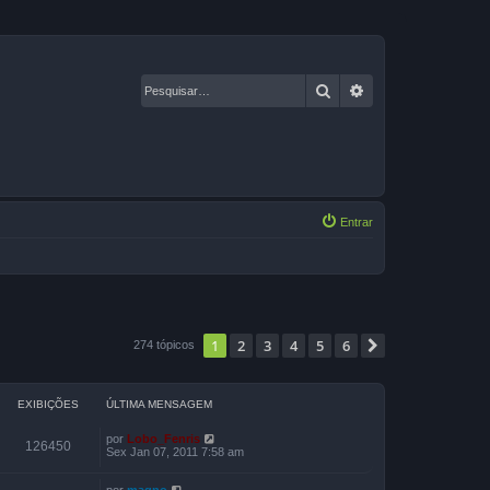
Pesquisar
Pesquisa avançad
Entrar
1
2
3
4
5
6
Próximo
274 tópicos
EXIBIÇÕES
ÚLTIMA MENSAGEM
por
Lobo_Fenris
126450
Sex Jan 07, 2011 7:58 am