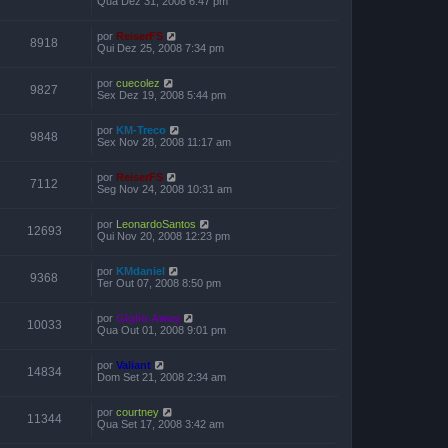
Qua Dez 31, 2008 6:47 pm
por
ReiserFS
8918
Qui Dez 25, 2008 7:34 pm
por
cuecolez
9827
Sex Dez 19, 2008 5:44 pm
por
KM-Treco
9848
Sex Nov 28, 2008 11:17 am
por
ReiserFS
7112
Seg Nov 24, 2008 10:31 am
por
LeonardoSantos
12693
Qui Nov 20, 2008 12:23 pm
por
KMdaniel
9368
Ter Out 07, 2008 8:50 pm
por
Giglio Away
10033
Qua Out 01, 2008 9:01 pm
por
Valiant
14834
Dom Set 21, 2008 2:34 am
por
courtney
11344
Qua Set 17, 2008 3:42 am