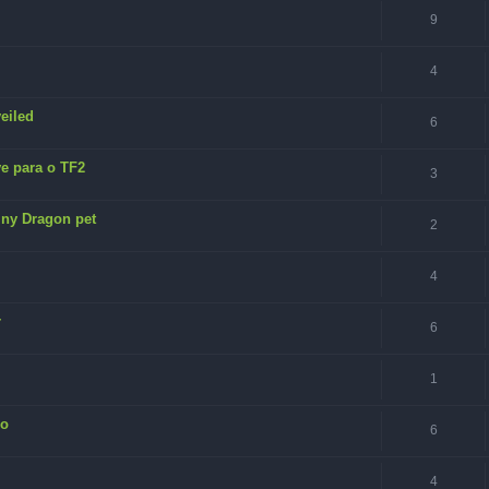
9
4
eiled
6
e para o TF2
3
ny Dragon pet
2
4
r
6
1
ho
6
4