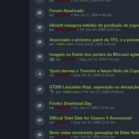
por
ReiserFS
»
Ter Jul 15, 2008 9:47 am
Forum Atualizado
por
ReiserFS
»
Sex Jul 11, 2008 4:46 pm
Ubisoft inaugura estúdio de produção de jogos
por
Lobo_Fenris
»
Ter Jun 24, 2008 12:47 pm
Anunciado o próximo patch do TF2, e a próxim
por
-=KM=-zero
»
Qua Jul 02, 2008 1:28 pm
Imagem na frente dos portais da Blizzard agi
por
ReiserFS
»
Seg Jun 23, 2008 4:22 pm
Sport derrota o Timinho e fatura título da Cop
por
ReiserFS
»
Qua Jun 11, 2008 11:58 pm
GT200 Lançadas Hoje, superação ou decepçã
por
-=KM=-zero
»
Ter Jun 17, 2008 10:59 pm
Firefox Download Day
por
ReiserFS
»
Ter Jun 17, 2008 10:50 am
Official Start Date for Season 4 Announced
por
ReiserFS
»
Qua Jun 11, 2008 12:51 am
Novo video mostrando gameplay de Duke Nuk
por
ReiserFS
»
Sex Jun 06, 2008 10:06 am