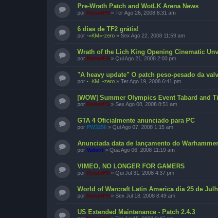
Pre-Wrath Patch and WotLK Arena News
por
ReiserFS
»
Ter Ago 26, 2008 8:31 am
6 dias de TF2 grátis!
por
-=KM=-zero
»
Sex Ago 22, 2008 11:59 am
Wrath of the Lich King Opening Cinematic Unv
por
ReiserFS
»
Qui Ago 21, 2008 2:00 pm
"A heavy update" O patch peso-pesado da valv
por
-=KM=-zero
»
Ter Ago 19, 2008 6:41 pm
[WOW] Summer Olympics Event Tabard and Ti
por
ReiserFS
»
Sex Ago 08, 2008 8:51 am
GTA 4 Oficialmente anunciado para PC
por
PW3256
»
Qui Ago 07, 2008 1:15 am
Anunciada data de lançamento do Warhamme
por
Valiant
»
Qua Ago 06, 2008 11:19 am
VIMEO, NO LONGER FOR GAMERS
por
ReiserFS
»
Qui Jul 31, 2008 4:37 pm
World of Warcraft Latin America dia 25 de Jul
por
ReiserFS
»
Sex Jul 18, 2008 8:49 am
US Extended Maintenance - Patch 2.4.3