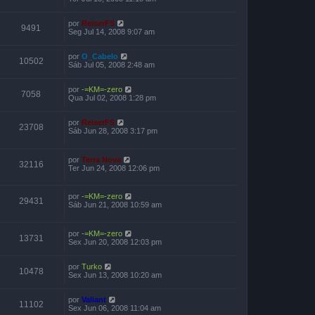
por
ReiserFS
9491
Seg Jul 14, 2008 9:07 am
por
O_Cabelo
10502
Sáb Jul 05, 2008 2:48 am
por
-=KM=-zero
7058
Qua Jul 02, 2008 1:28 pm
por
ReiserFS
23708
Sáb Jun 28, 2008 3:17 pm
por
Terra Nova
32116
Ter Jun 24, 2008 12:06 pm
por
-=KM=-zero
29431
Sáb Jun 21, 2008 10:59 am
por
-=KM=-zero
13731
Sex Jun 20, 2008 12:03 pm
por
Turko
10478
Sex Jun 13, 2008 10:20 am
por
Valiant
11102
Sex Jun 06, 2008 11:04 am