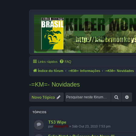
Links rápidos
FAQ
Índice do fórum
-=KM=- Informações
-=KM=- Novidades
-=KM=- Novidades
Pesquisa
Pes
Novo Tópico
TÓPICOS
TS3 Wipe
por
ReiserFS
»
Sáb Out 23, 2010 7:53 pm