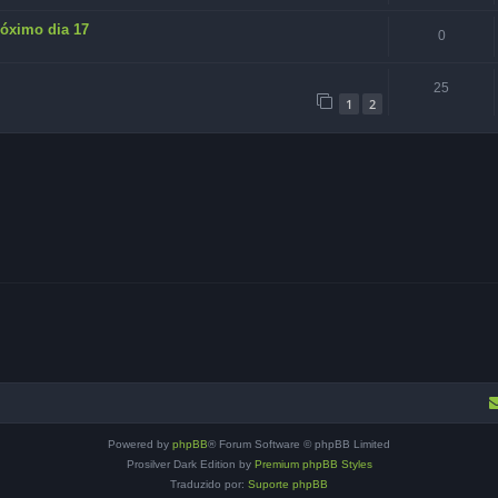
róximo dia 17
0
25
1
2
Powered by
phpBB
® Forum Software © phpBB Limited
Prosilver Dark Edition by
Premium phpBB Styles
Traduzido por:
Suporte phpBB