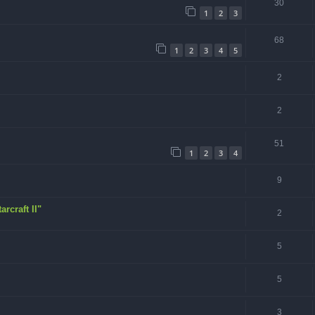
30
1
2
3
68
1
2
3
4
5
2
2
51
1
2
3
4
9
arcraft II"
2
5
5
3