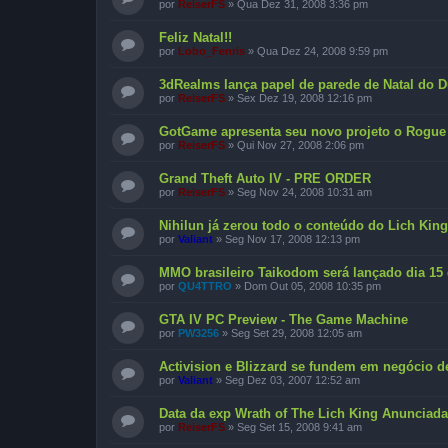
por
ReiserFS
»
Qua Dez 31, 2008 3:36 pm
Feliz Natal!!
por
Lobo_Fenris
»
Qua Dez 24, 2008 9:59 pm
3dRealms lança papel de parede de Natal do D
por
ReiserFS
»
Sex Dez 19, 2008 12:16 pm
GotGame apresenta seu novo projeto o Rogue
por
ReiserFS
»
Qui Nov 27, 2008 2:06 pm
Grand Theft Auto IV - PRE ORDER
por
ReiserFS
»
Seg Nov 24, 2008 10:31 am
Nihilun já zerou todo o conteúdo do Lich King
por
Valiant
»
Seg Nov 17, 2008 12:13 pm
MMO brasileiro Taikodom será lançado dia 15
por
QU4TTRO
»
Dom Out 05, 2008 10:35 pm
GTA IV PC Preview - The Game Machine
por
PW3256
»
Seg Set 29, 2008 12:05 am
Activision e Blizzard se fundem em negócio d
por
Valiant
»
Seg Dez 03, 2007 12:52 am
Data da exp Wrath of The Lich King Anunciada
por
ReiserFS
»
Seg Set 15, 2008 9:41 am