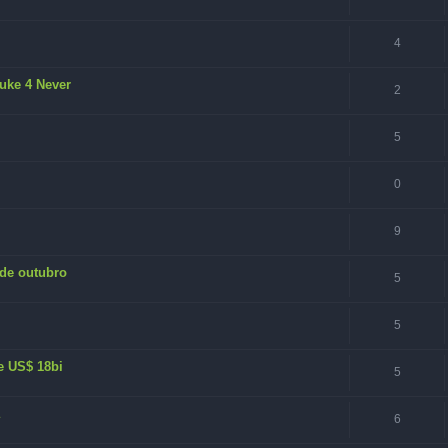
4
uke 4 Never
2
5
0
9
 de outubro
5
5
e US$ 18bi
5
6