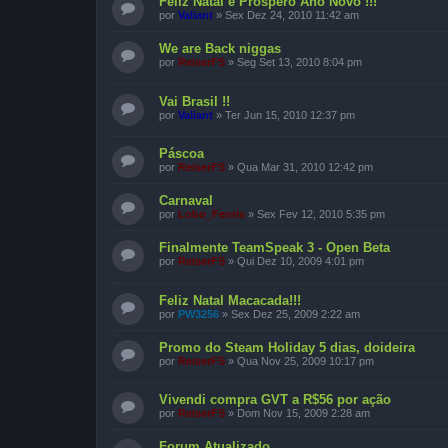
Feliz Natal e Próspero Ano Novo !!!
por
Valiant
»
Sex Dez 24, 2010 11:42 am
We are Back niggas
por
ReiserFS
»
Seg Set 13, 2010 8:04 pm
Vai Brasil !!
por
Valiant
»
Ter Jun 15, 2010 12:37 pm
Páscoa
por
ReiserFS
»
Qua Mar 31, 2010 12:42 pm
Carnaval
por
Lobo_Fenris
»
Sex Fev 12, 2010 5:35 pm
Finalmente TeamSpeak 3 - Open Beta
por
ReiserFS
»
Qui Dez 10, 2009 4:01 pm
Feliz Natal Macacada!!!
por
PW3256
»
Sex Dez 25, 2009 2:22 am
Promo do Steam Holiday 5 dias, doideira
por
ReiserFS
»
Qua Nov 25, 2009 10:17 pm
Vivendi compra GVT a R$56 por ação
por
ReiserFS
»
Dom Nov 15, 2009 2:28 am
Forum Atualizado.