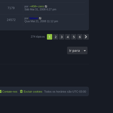
por
-=KM=-zero
7179
Sáb Mai 31, 2008 6:27 pm
por
Valiant
24572
Qua Mai 21, 2008 11:12 pm
1
2
3
4
5
6
Próximo
274 tópicos
Ir para
Contate-nos
Excluir cookies
Todos os horários são
UTC-03:00