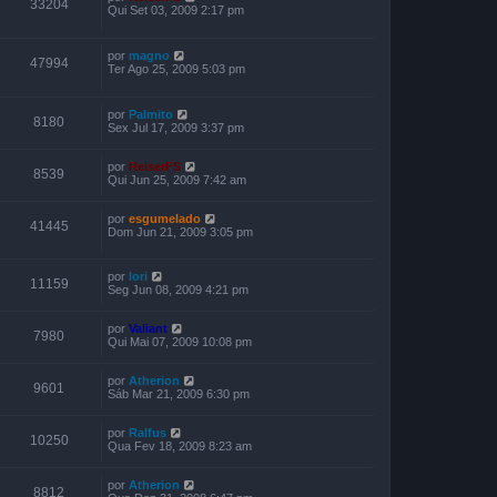
33204
Qui Set 03, 2009 2:17 pm
por
magno
47994
Ter Ago 25, 2009 5:03 pm
por
Palmito
8180
Sex Jul 17, 2009 3:37 pm
por
ReiserFS
8539
Qui Jun 25, 2009 7:42 am
por
esgumelado
41445
Dom Jun 21, 2009 3:05 pm
por
Iori
11159
Seg Jun 08, 2009 4:21 pm
por
Valiant
7980
Qui Mai 07, 2009 10:08 pm
por
Atherion
9601
Sáb Mar 21, 2009 6:30 pm
por
Ralfus
10250
Qua Fev 18, 2009 8:23 am
por
Atherion
8812