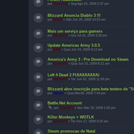
por
ReiserFS
»
Seg Ago 24, 2009 2:37 pm
Blizzard Anuncia Diablo 3 !!!
por
SkInS
»
Sáb Jun 28, 2008 10:53 am
Mais um serviço para gamers
por
ReiserFS
»
Qui Jul 16, 2009 3:38 pm
Update Americas Army 3.0.5
por
GVD
»
Qua Jun 24, 2009 8:12 pm
America's Army 3 - Pre Download no Steam
por
ReiserFS
»
Qua Jun 10, 2009 8:21 am
Left 4 Dead 2 FUUUUUUUUU
por
ReiserFS
»
Ter Jun 02, 2009 11:59 pm
Blizzard abre inscrição para beta testers de "St
por
Valiant
»
Qua Mai 06, 2009 7:44 pm
Battle.Net Account
por
ReiserFS
»
Sex Mar 20, 2009 1:00 pm
Killer Monkeys > WOTLK
por
ReiserFS
»
Ter Fev 17, 2009 9:25 am
Steam promocao de Natal