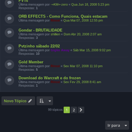
PVTs
Última mensagem por
-=KM=-zero
«
Qua Jun 18, 2008 5:23 pm
Respostas:
1
ORB EFFECTS - Como Funciona, Quais estacam
Última mensagem por
Riroxi
«
Qua Mai 07, 2008 12:55 pm
Gondar - BRUTALIDADE
Última mensagem por
shillien
«
Dom Abr 20, 2008 2:07 am
Respostas:
3
Pvtzinho sábado 22/02
Última mensagem por
Giglio Away
«
Sáb Mar 15, 2008 9:02 pm
Respostas:
10
Gold Member
Última mensagem por
Riroxi
«
Sex Mar 07, 2008 11:10 pm
Respostas:
5
Download do Warcraft e do frozen
Última mensagem por
Riroxi
«
Sex Fev 29, 2008 8:41 am
Respostas:
1
Novo Tópico
1
2
Próximo
99 tópicos
Ir para