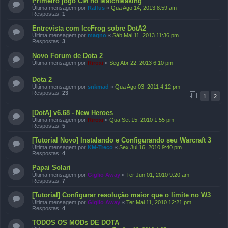
Primeiro jogo CM no MatchMaking
Última mensagem por
Ralfus
«
Qua Ago 14, 2013 8:59 am
Respostas:
1
Entrevista com IceFrog sobre DotA2
Última mensagem por
magno
«
Sáb Mai 11, 2013 11:36 pm
Respostas:
3
Novo Forum de Dota 2
Última mensagem por
Riroxi
«
Seg Abr 22, 2013 6:10 pm
Dota 2
Última mensagem por
snkmad
«
Qua Ago 03, 2011 4:12 pm
Respostas:
23
1
2
[DotA] v6.68 - New Heroes
Última mensagem por
Riroxi
«
Qua Set 15, 2010 1:55 pm
Respostas:
5
[Tutorial Novo] Instalando e Configurando seu Warcraft 3
Última mensagem por
KM-Treco
«
Sex Jul 16, 2010 9:40 pm
Respostas:
4
Papai Solari
Última mensagem por
Giglio Away
«
Ter Jun 01, 2010 9:20 am
Respostas:
7
[Tutorial] Configurar resolução maior que o limite no W3
Última mensagem por
Giglio Away
«
Ter Mai 11, 2010 12:21 pm
Respostas:
4
TODOS OS MODs DE DOTA