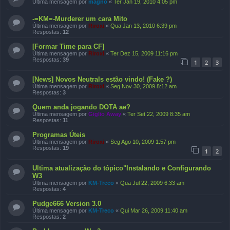
Última mensagem por
magno
«
Ter Jan 19, 2010 4:05 pm
-=KM=-Murderer um cara Mito
Última mensagem por
Riroxi
«
Qua Jan 13, 2010 6:39 pm
Respostas:
12
[Formar Time para CF]
Última mensagem por
Riroxi
«
Ter Dez 15, 2009 11:16 pm
Respostas:
39
1
2
3
[News] Novos Neutrals estão vindo! (Fake ?)
Última mensagem por
Riroxi
«
Seg Nov 30, 2009 8:12 am
Respostas:
3
Quem anda jogando DOTA ae?
Última mensagem por
Giglio Away
«
Ter Set 22, 2009 8:35 am
Respostas:
11
Programas Úteis
Última mensagem por
Riroxi
«
Seg Ago 10, 2009 1:57 pm
Respostas:
19
1
2
Ultima atualização do tópico"Instalando e Configurando
W3
Última mensagem por
KM-Treco
«
Qua Jul 22, 2009 6:33 am
Respostas:
4
Pudge666 Version 3.0
Última mensagem por
KM-Treco
«
Qui Mar 26, 2009 11:40 am
Respostas:
2