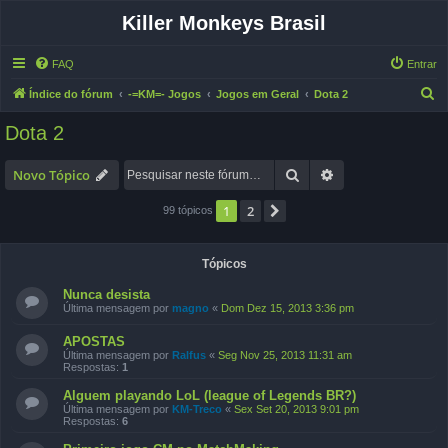
Killer Monkeys Brasil
FAQ
Entrar
P
Índice do fórum
-=KM=- Jogos
Jogos em Geral
Dota 2
e
Dota 2
s
q
Pesquisar
Pesquisa avançad
Novo Tópico
u
1
2
Próximo
99 tópicos
i
s
a
Tópicos
r
Nunca desista
Última mensagem por
magno
«
Dom Dez 15, 2013 3:36 pm
APOSTAS
Última mensagem por
Ralfus
«
Seg Nov 25, 2013 11:31 am
Respostas:
1
Alguem playando LoL (league of Legends BR?)
Última mensagem por
KM-Treco
«
Sex Set 20, 2013 9:01 pm
Respostas:
6