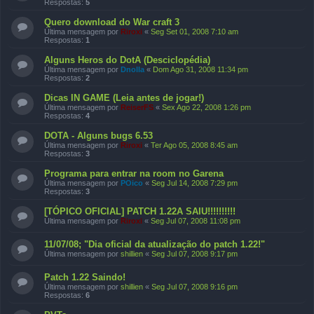
Respostas:
5
Quero download do War craft 3
Última mensagem por
Riroxi
«
Seg Set 01, 2008 7:10 am
Respostas:
1
Alguns Heros do DotA (Desciclopédia)
Última mensagem por
Dnolla
«
Dom Ago 31, 2008 11:34 pm
Respostas:
2
Dicas IN GAME (Leia antes de jogar!)
Última mensagem por
ReiserFS
«
Sex Ago 22, 2008 1:26 pm
Respostas:
4
DOTA - Alguns bugs 6.53
Última mensagem por
Riroxi
«
Ter Ago 05, 2008 8:45 am
Respostas:
3
Programa para entrar na room no Garena
Última mensagem por
POico
«
Seg Jul 14, 2008 7:29 pm
Respostas:
3
[TÓPICO OFICIAL] PATCH 1.22A SAIU!!!!!!!!!!
Última mensagem por
Riroxi
«
Seg Jul 07, 2008 11:08 pm
11/07/08; "Dia oficial da atualização do patch 1.22!"
Última mensagem por
shillien
«
Seg Jul 07, 2008 9:17 pm
Patch 1.22 Saindo!
Última mensagem por
shillien
«
Seg Jul 07, 2008 9:16 pm
Respostas:
6