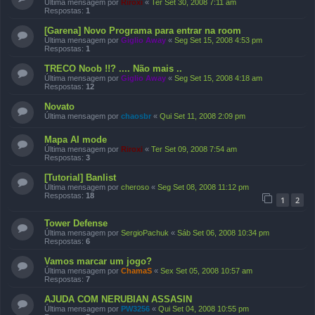
Última mensagem por
Riroxi
«
Ter Set 30, 2008 7:11 am
Respostas:
1
[Garena] Novo Programa para entrar na room
Última mensagem por
Giglio Away
«
Seg Set 15, 2008 4:53 pm
Respostas:
1
TRECO Noob !!? .... Não mais ..
Última mensagem por
Giglio Away
«
Seg Set 15, 2008 4:18 am
Respostas:
12
Novato
Última mensagem por
chaosbr
«
Qui Set 11, 2008 2:09 pm
Mapa AI mode
Última mensagem por
Riroxi
«
Ter Set 09, 2008 7:54 am
Respostas:
3
[Tutorial] Banlist
Última mensagem por
cheroso
«
Seg Set 08, 2008 11:12 pm
Respostas:
18
1
2
Tower Defense
Última mensagem por
SergioPachuk
«
Sáb Set 06, 2008 10:34 pm
Respostas:
6
Vamos marcar um jogo?
Última mensagem por
ChamaS
«
Sex Set 05, 2008 10:57 am
Respostas:
7
AJUDA COM NERUBIAN ASSASIN
Última mensagem por
PW3256
«
Qui Set 04, 2008 10:55 pm