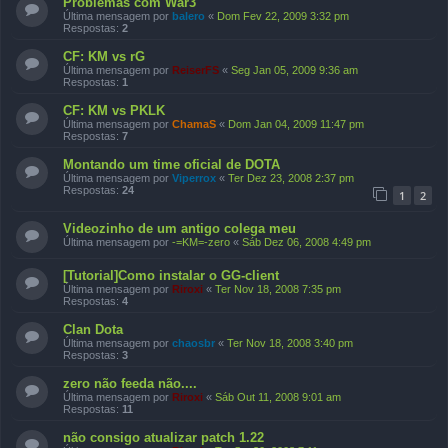
Problemas com War3
Última mensagem por
balero
«
Dom Fev 22, 2009 3:32 pm
Respostas:
2
CF: KM vs rG
Última mensagem por
ReiserFS
«
Seg Jan 05, 2009 9:36 am
Respostas:
1
CF: KM vs PKLK
Última mensagem por
ChamaS
«
Dom Jan 04, 2009 11:47 pm
Respostas:
7
Montando um time oficial de DOTA
Última mensagem por
Viperrox
«
Ter Dez 23, 2008 2:37 pm
Respostas:
24
1
2
Videozinho de um antigo colega meu
Última mensagem por
-=KM=-zero
«
Sáb Dez 06, 2008 4:49 pm
[Tutorial]Como instalar o GG-client
Última mensagem por
Riroxi
«
Ter Nov 18, 2008 7:35 pm
Respostas:
4
Clan Dota
Última mensagem por
chaosbr
«
Ter Nov 18, 2008 3:40 pm
Respostas:
3
zero não feeda não....
Última mensagem por
Riroxi
«
Sáb Out 11, 2008 9:01 am
Respostas:
11
não consigo atualizar patch 1.22