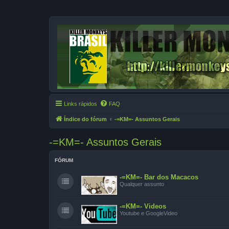
Links rápidos
FAQ
Índice do fórum
-=KM=- Assuntos Gerais
-=KM=- Assuntos Gerais
FÓRUM
-=KM=- Bar dos Macacos
Qualquer assunto
-=KM=- Videos
Youtube e GoogleVideo