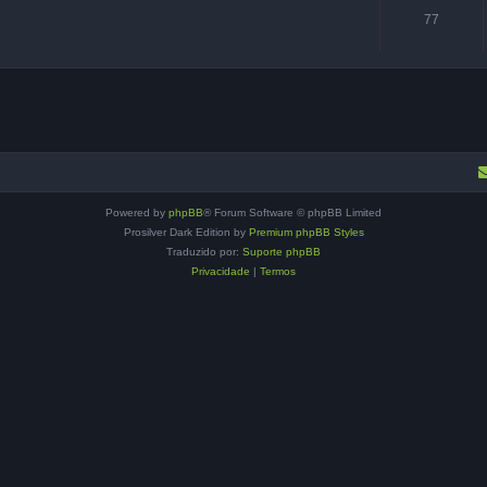
77
Powered by
phpBB
® Forum Software © phpBB Limited
Prosilver Dark Edition by
Premium phpBB Styles
Traduzido por:
Suporte phpBB
Privacidade
|
Termos