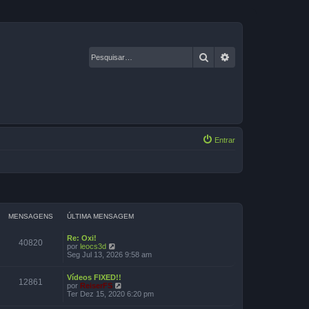
Pesquisar
Pesquisa avançad
Entrar
MENSAGENS
ÚLTIMA MENSAGEM
Re: Oxi!
40820
V
por
leocs3d
e
Seg Jul 13, 2026 9:58 am
r
ú
Vídeos FIXED!!
l
12861
V
por
ReiserFS
t
e
Ter Dez 15, 2020 6:20 pm
i
r
m